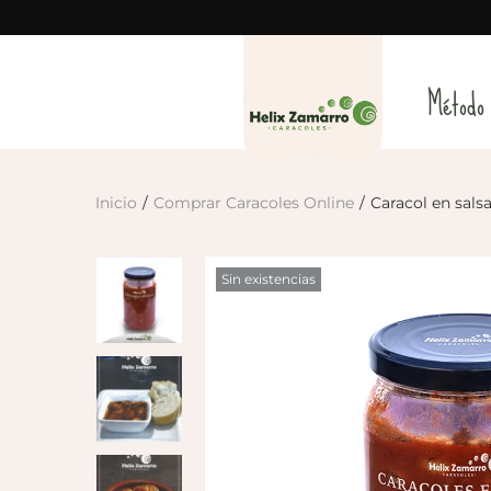
Método
Inicio
/
Comprar Caracoles Online
/
Caracol en sals
Sin existencias