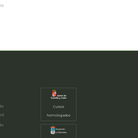
os
es
de
Cursos
ad
homologados
de