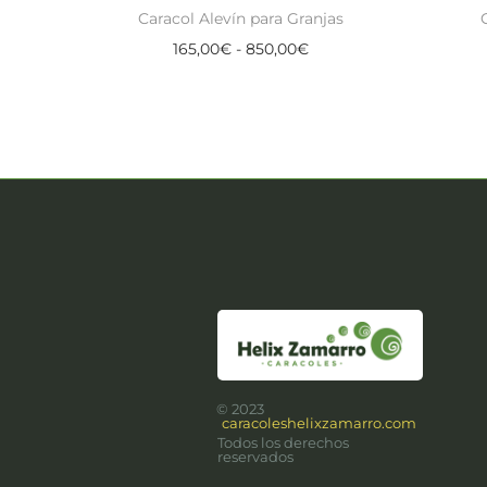
Caracol Alevín para Granjas
165,00
€
-
850,00
€
Seleccionar opciones
© 2023
caracoleshelixzamarro.com
Todos los derechos
reservados