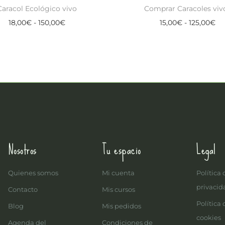
Caracol Ecológico vivo
Comprar Caracoles viv
18,00
€
-
150,00
€
15,00
€
-
125,00
€
Seleccionar opciones
Seleccionar opcion
Nosotros
Tu espacio
Legal
Quienes somos
Mi cuenta
Política 
privacid
Contacto
Mis cursos
Política 
Blog
Mis pedidos
cookies
Agenda del
Condiciones de