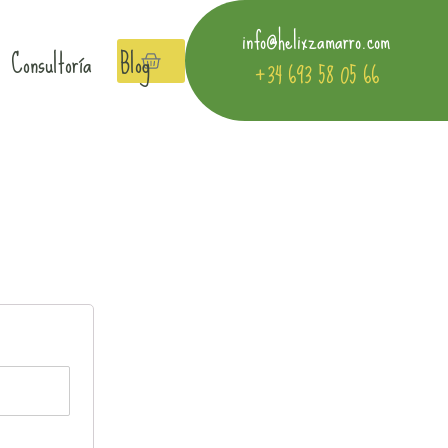
info@helixzamarro.com
Consultoría
Blog
+34 693 58 05 66