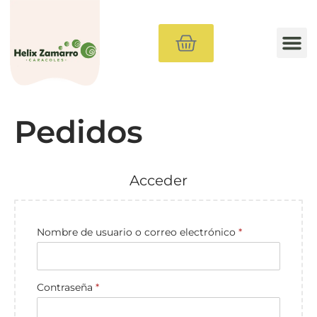
Método
Comprar Caracoles
Materiales de Granjas
Cursos
Consultoría
Blog
Pedidos
Acceder
Nombre de usuario o correo electrónico
*
Contraseña
*