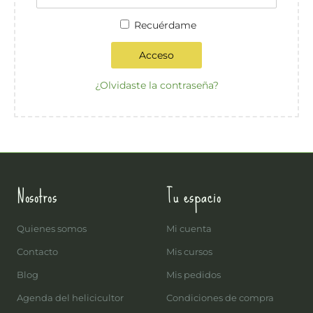
Recuérdame
Acceso
¿Olvidaste la contraseña?
Nosotros
Tu espacio
Quienes somos
Mi cuenta
Contacto
Mis cursos
Blog
Mis pedidos
Agenda del helicicultor
Condiciones de compra