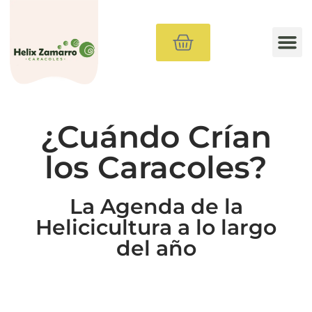
Método
Comprar Caracoles
Materiales de Granjas
Cursos
Consultoría
Blog
¿Cuándo Crían
los Caracoles?
La Agenda de la
Helicicultura a lo largo
del año