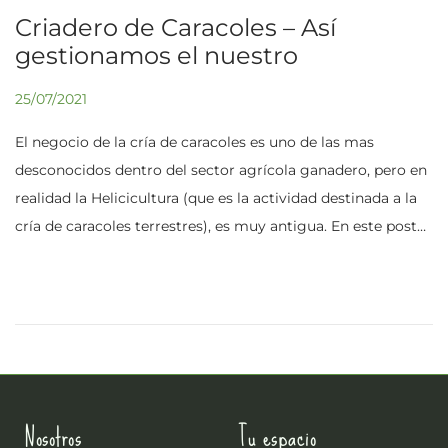
Criadero de Caracoles – Así
gestionamos el nuestro
P
25/07/2021
0
u
7
El negocio de la cría de caracoles es uno de las mas
b
/
desconocidos dentro del sector agrícola ganadero, pero en
l
0
realidad la Helicicultura (que es la actividad destinada a la
i
9
cría de caracoles terrestres), es muy antigua. En este post…
c
/
a
2
d
0
o
2
e
3
l
Nosotros
Tu espacio