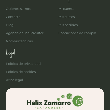
Quienes somos
Mi cuenta
Contacto
Mis cursos
Blog
Mis pedidos
Agenda del helicicultor
Condiciones de compra
Normas técnicas
Legal
Política de privacidad
Política de cookies
Aviso legal