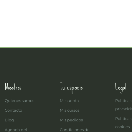
Nosotros
Tu espacio
Legal
Quienes somos
Mi cuenta
Política 
privacid
Contacto
Mis cursos
Política 
Blog
Mis pedidos
cookies
Agenda del
Condiciones de