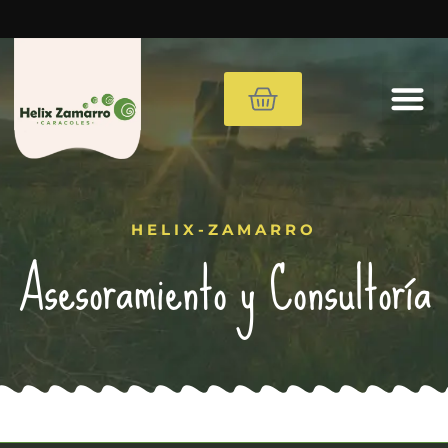
Método
Comprar Caracoles
Materiales de Granjas
Cursos
Consultoría
HELIX-ZAMARRO
Asesoramiento y Consultoría