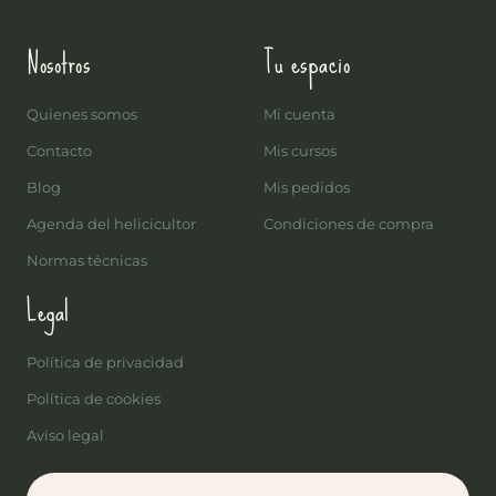
Nosotros
Tu espacio
Quienes somos
Mi cuenta
Contacto
Mis cursos
Blog
Mis pedidos
Agenda del helicicultor
Condiciones de compra
Normas técnicas
Legal
Política de privacidad
Política de cookies
Aviso legal